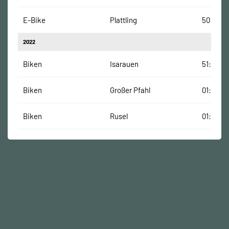
E-Bike
Plattling
50:41 Mi
2022
Biken
Isarauen
51:16 Mi
Biken
Großer Pfahl
01:16:06
Biken
Rusel
01:20:01