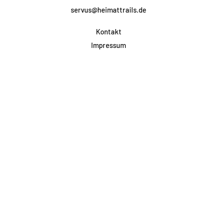
servus@heimattrails.de
Kontakt
Impressum
Datenschutz
AGB & Teilnahme
FAQ
Login für Firmen
Facebook
Instagram