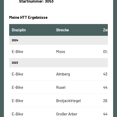
Startnummer: 3053
Meine HTT Ergebnisse
Disziplin
Strecke
Zeit
2024
E-Bike
Moos
01:11:48
2023
E-Bike
Almberg
43:04 M
E-Bike
Rusel
44:13 Mi
E-Bike
Brotjacklriegel
26:59 M
E-Bike
Großer Arber
44:53 M