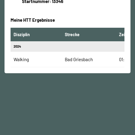
Startnummer: 13346
Meine HTT Ergebnisse
Disziplin
Strecke
Zeit
2024
Walking
Bad Griesbach
01:48:00