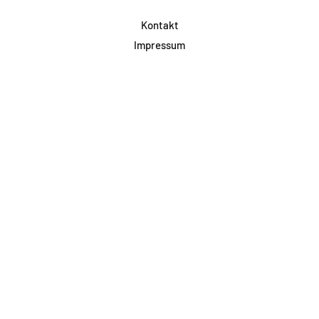
Kontakt
Impressum
Datenschutz
AGB & Teilnahme
FAQ
Login für Firmen
Facebook
Instagram
Jetzt Newsletter abonnieren