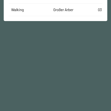
Walking
Großer Arber
03:07:18