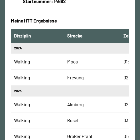
Startnummer: 14682
Meine HTT Ergebnisse
Disziplin
Strecke
Zeit
2024
Walking
Moos
01:36:00
Walking
Freyung
02:20:0
2023
Walking
Almberg
02:27:54
Walking
Rusel
03:04:0
Walking
Großer Pfahl
01:49:05