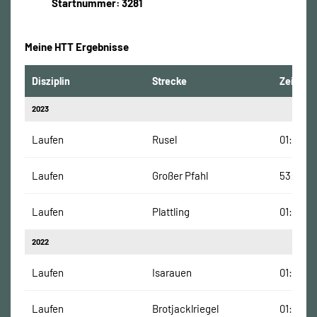
Startnummer: 3281
Meine HTT Ergebnisse
Disziplin
Strecke
Zeit
2023
Laufen
Rusel
01:30:58
Laufen
Großer Pfahl
53:33 M
Laufen
Plattling
01:09:08
2022
Laufen
Isarauen
01:02:19
Laufen
Brotjacklriegel
01:05:14