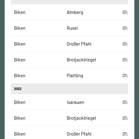
Biken
Almberg
01:31:05
Biken
Rusel
01:25:30
Biken
Großer Pfahl
01:17:55
Biken
Brotjacklriegel
01:34:06
Biken
Plattling
01:11:35
2022
Biken
Isarauen
01:02:00
Biken
Brotjacklriegel
01:05:51
Biken
Großer Pfahl
01:31:00