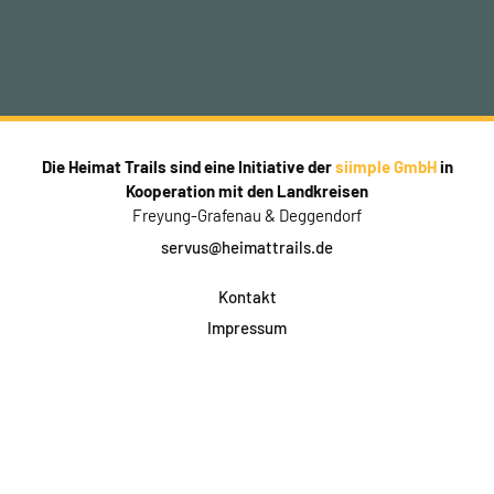
Die Heimat Trails sind eine Initiative der
siimple GmbH
in
Kooperation mit den Landkreisen
Freyung-Grafenau & Deggendorf
servus@heimattrails.de
Kontakt
Impressum
Datenschutz
AGB & Teilnahme
FAQ
Login für Firmen