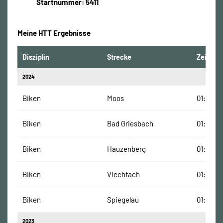
Startnummer: 5411
Meine HTT Ergebnisse
Disziplin
Strecke
Zeit
2024
Biken
Moos
01:25:37
Biken
Bad Griesbach
01:59:40
Biken
Hauzenberg
01:27:30
Biken
Viechtach
01:55:44
Biken
Spiegelau
01:40:52
2023