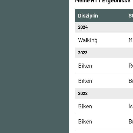
Meine HTT Ergebnisse
Disziplin
S
2024
Walking
M
2023
Biken
R
Biken
B
2022
Biken
I
Biken
B