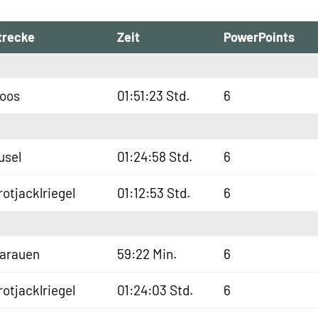
trecke
Zeit
PowerPoints
oos
01:51:23 Std.
6
usel
01:24:58 Std.
6
rotjacklriegel
01:12:53 Std.
6
sarauen
59:22 Min.
6
rotjacklriegel
01:24:03 Std.
6