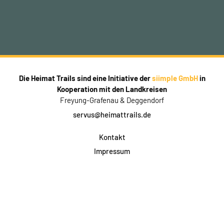
Die Heimat Trails sind eine Initiative der
siimple GmbH
in
Kooperation mit den Landkreisen
Freyung-Grafenau & Deggendorf
servus@heimattrails.de
Kontakt
Impressum
Datenschutz
AGB & Teilnahme
FAQ
Login für Firmen