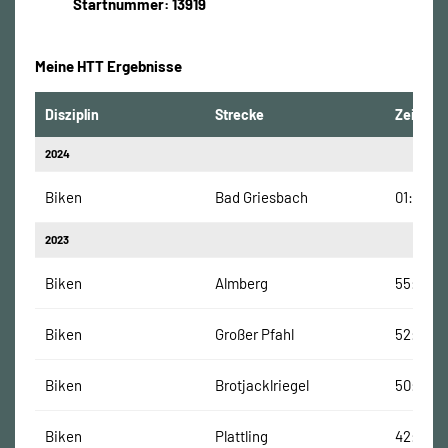
Startnummer: 13919
Meine HTT Ergebnisse
Disziplin
Strecke
Zeit
2024
Biken
Bad Griesbach
01:05:42
2023
Biken
Almberg
55:58 M
Biken
Großer Pfahl
52:32 M
Biken
Brotjacklriegel
50:29 M
Biken
Plattling
42:59 M