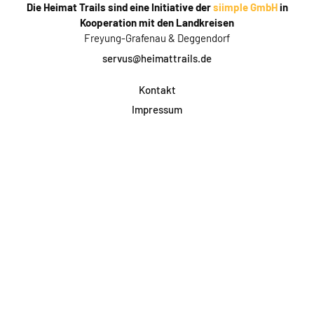
Die Heimat Trails sind eine Initiative der
siimple GmbH
in
Kooperation mit den Landkreisen
Freyung-Grafenau & Deggendorf
servus@heimattrails.de
Kontakt
Impressum
Datenschutz
AGB & Teilnahme
FAQ
Login für Firmen
Facebook
Instagram