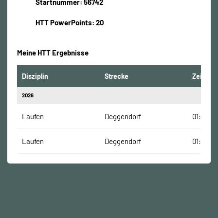
Startnummer: 56742
HTT PowerPoints: 20
Meine HTT Ergebnisse
Disziplin
Strecke
Zeit
2026
Laufen
Deggendorf
01:45:02
Laufen
Deggendorf
01:45:02