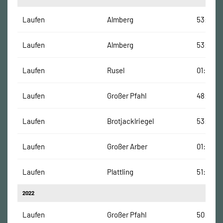
Laufen
Almberg
53:40 M
Laufen
Almberg
53:39 M
Laufen
Rusel
01:04:58
Laufen
Großer Pfahl
48:00 M
Laufen
Brotjacklriegel
53:45 M
Laufen
Großer Arber
01:28:25
Laufen
Plattling
51:23 Mi
2022
Laufen
Großer Pfahl
50:06 M