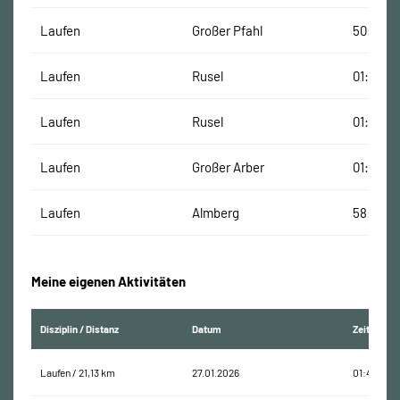
Laufen
Großer Pfahl
50:06 M
Laufen
Rusel
01:18:49
Laufen
Rusel
01:16:45
Laufen
Großer Arber
01:23:15
Laufen
Almberg
58:40 M
Meine eigenen Aktivitäten
Disziplin / Distanz
Datum
Zeit
Laufen / 21,13 km
27.01.2026
01:46:09