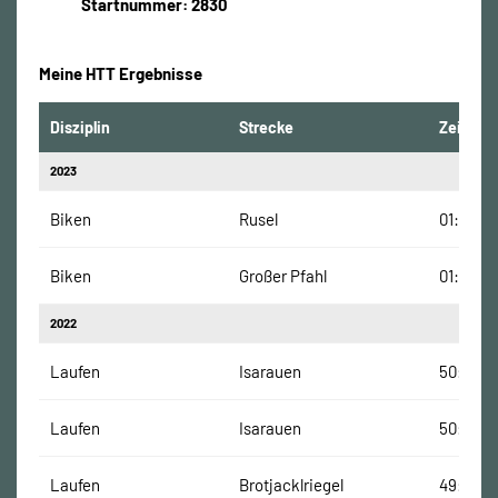
Startnummer: 2830
Meine HTT Ergebnisse
Disziplin
Strecke
Zeit
2023
Biken
Rusel
01:16:11 
Biken
Großer Pfahl
01:04:40
2022
Laufen
Isarauen
50:12 Mi
Laufen
Isarauen
50:12 Mi
Laufen
Brotjacklriegel
49:15 Mi