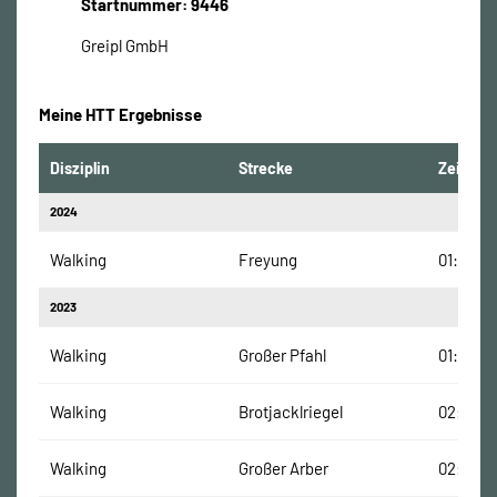
Startnummer: 9446
Greipl GmbH
Meine HTT Ergebnisse
Disziplin
Strecke
Zeit
2024
Walking
Freyung
01:43:00
2023
Walking
Großer Pfahl
01:57:00
Walking
Brotjacklriegel
02:01:00
Walking
Großer Arber
02:54:0