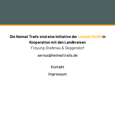
Die Heimat Trails sind eine Initiative der
siimple GmbH
in
Kooperation mit den Landkreisen
Freyung-Grafenau & Deggendorf
servus@heimattrails.de
Kontakt
Impressum
Datenschutz
AGB & Teilnahme
FAQ
Login für Firmen