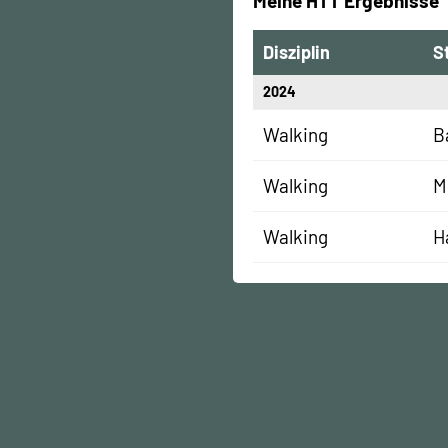
Meine HTT Ergebnisse
Disziplin
S
2024
Walking
B
Walking
M
Walking
H