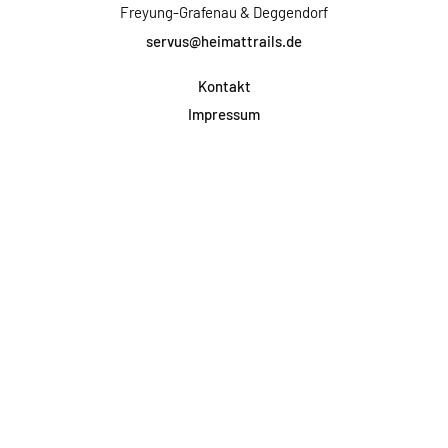
Freyung-Grafenau & Deggendorf
servus@heimattrails.de
Kontakt
Impressum
Datenschutz
AGB & Teilnahme
FAQ
Login für Firmen
Facebook
Instagram