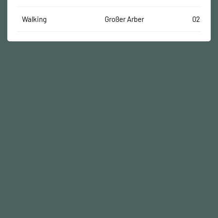
Walking
Großer Arber
02:34:0