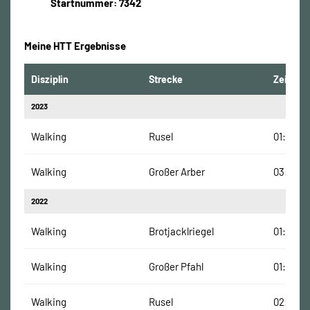
Startnummer: 7342
Meine HTT Ergebnisse
Disziplin
Strecke
Zeit
2023
Walking
Rusel
01:57:22
Walking
Großer Arber
03:21:16
2022
Walking
Brotjacklriegel
01:48:58
Walking
Großer Pfahl
01:36:45
Walking
Rusel
02:24:3