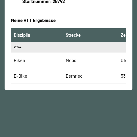
Startnummer: 25742
Meine HTT Ergebnisse
Disziplin
Strecke
Zeit
2024
Biken
Moos
01:38:35
E-Bike
Bernried
53:30 M