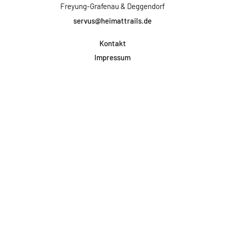
Freyung-Grafenau & Deggendorf
servus@heimattrails.de
Kontakt
Impressum
Datenschutz
AGB & Teilnahme
FAQ
Login für Firmen
Facebook
Instagram