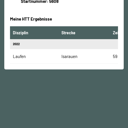
Startnummer: 5608
Meine HTT Ergebnisse
Disziplin
Strecke
Zeit
2022
Laufen
Isarauen
59:19 Mi