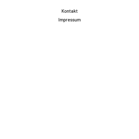
Kontakt
Impressum
Datenschutz
AGB & Teilnahme
FAQ
Login für Firmen
Facebook
Instagram
Jetzt Newsletter abonnieren