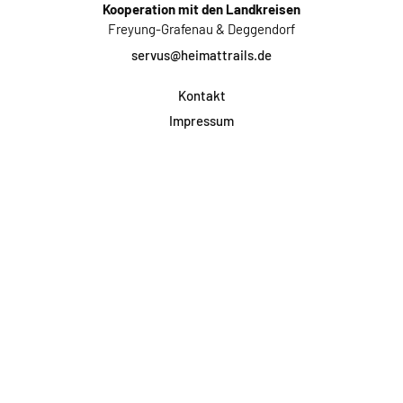
Kooperation mit den Landkreisen
Freyung-Grafenau & Deggendorf
servus@heimattrails.de
Kontakt
Impressum
Datenschutz
AGB & Teilnahme
FAQ
Login für Firmen
Facebook
Instagram