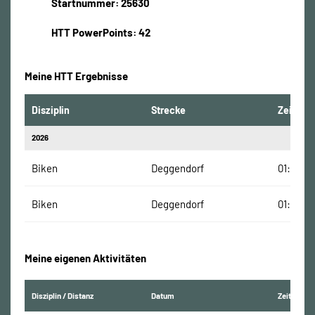
Startnummer: 25630
HTT PowerPoints: 42
Meine HTT Ergebnisse
Disziplin
Strecke
Zeit
2026
Biken
Deggendorf
01:04:31
Biken
Deggendorf
01:04:31
Meine eigenen Aktivitäten
Disziplin / Distanz
Datum
Zeit