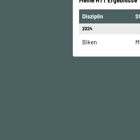
Meine HTT Ergebnisse
Disziplin
S
2024
Biken
M