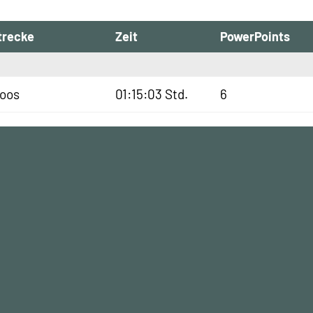
trecke
Zeit
PowerPoints
oos
01:15:03 Std.
6