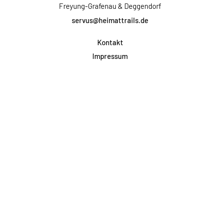
Freyung-Grafenau & Deggendorf
servus@heimattrails.de
Kontakt
Impressum
Datenschutz
AGB & Teilnahme
FAQ
Login für Firmen
Facebook
Instagram