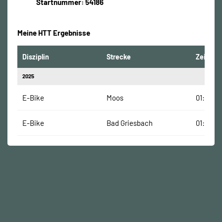
Startnummer: 54186
Meine HTT Ergebnisse
Disziplin
Strecke
Zeit
2025
E-Bike
Moos
01:21:05
E-Bike
Bad Griesbach
01:26:03