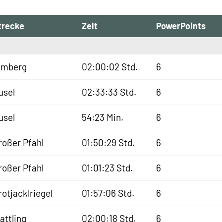
trecke
Zeit
PowerPoints
lmberg
02:00:02 Std.
6
usel
02:33:33 Std.
6
usel
54:23 Min.
6
roßer Pfahl
01:50:29 Std.
6
roßer Pfahl
01:01:23 Std.
6
rotjacklriegel
01:57:06 Std.
6
lattling
02:00:18 Std.
6