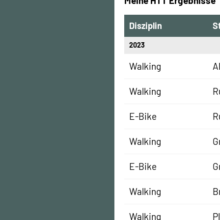
Meine HTT Ergebnisse
Disziplin
S
2023
Walking
A
Walking
R
E-Bike
R
Walking
G
E-Bike
G
Walking
B
Walking
P