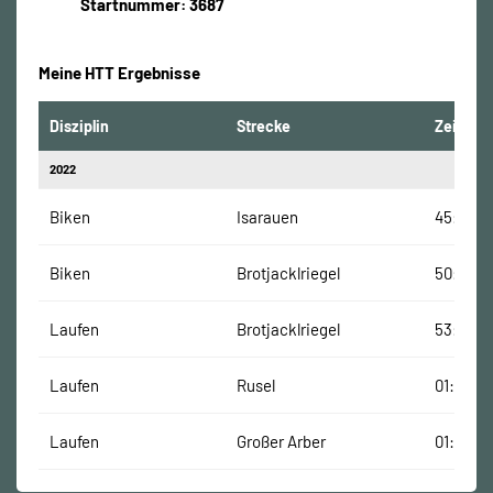
Startnummer: 3687
Meine HTT Ergebnisse
Disziplin
Strecke
Zeit
2022
Biken
Isarauen
45:12 Mi
Biken
Brotjacklriegel
50:28 M
Laufen
Brotjacklriegel
53:59 M
Laufen
Rusel
01:18:40
Laufen
Großer Arber
01:22:57