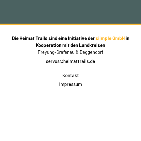
Die Heimat Trails sind eine Initiative der
siimple GmbH
in
Kooperation mit den Landkreisen
Freyung-Grafenau & Deggendorf
servus@heimattrails.de
Kontakt
Impressum
Datenschutz
AGB & Teilnahme
FAQ
Login für Firmen