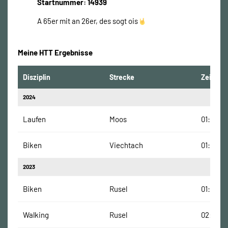
Startnummer: 14939
A 65er mit an 26er, des sogt ois
Meine HTT Ergebnisse
Disziplin
Strecke
Zeit
2024
Laufen
Moos
01:20:00
Biken
Viechtach
01:49:00
2023
Biken
Rusel
01:24:00
Walking
Rusel
02:22:0