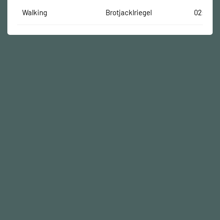
Walking
Brotjacklriegel
02:06:0