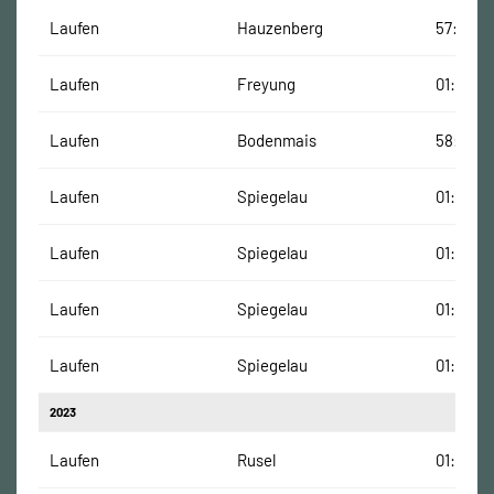
Laufen
Hauzenberg
57:03 Mi
Laufen
Freyung
01:09:00
Laufen
Bodenmais
58:36 M
Laufen
Spiegelau
01:17:40
Laufen
Spiegelau
01:17:40
Laufen
Spiegelau
01:17:40
Laufen
Spiegelau
01:17:40
2023
Laufen
Rusel
01:24:27