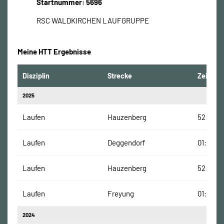
Startnummer: 5696
RSC WALDKIRCHEN LAUFGRUPPE
Meine HTT Ergebnisse
Disziplin
Strecke
Zeit
2025
Laufen
Hauzenberg
52:20 M
Laufen
Deggendorf
01:05:15
Laufen
Hauzenberg
52:20 M
Laufen
Freyung
01:10:16
2024