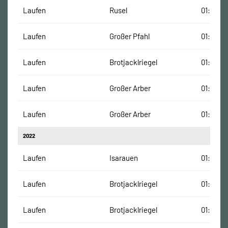
Laufen
Rusel
01:24:27
Laufen
Großer Pfahl
01:03:03
Laufen
Brotjacklriegel
01:10:05
Laufen
Großer Arber
01:59:05
Laufen
Großer Arber
01:59:05
2022
Laufen
Isarauen
01:09:31
Laufen
Brotjacklriegel
01:06:31
Laufen
Brotjacklriegel
01:06:31