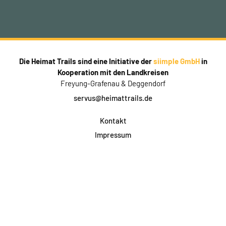
Die Heimat Trails sind eine Initiative der
siimple GmbH
in
Kooperation mit den Landkreisen
Freyung-Grafenau & Deggendorf
servus@heimattrails.de
Kontakt
Impressum
Datenschutz
AGB & Teilnahme
FAQ
Login für Firmen