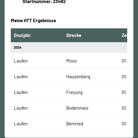
Startnummer: 23482
Meine HTT Ergebnisse
Disziplin
Strecke
Zeit
2024
Laufen
Moos
01:11:28
Laufen
Hauzenberg
01:08:58
Laufen
Freyung
01:18:23
Laufen
Bodenmais
01:05:52
Laufen
Bernried
01:13:50