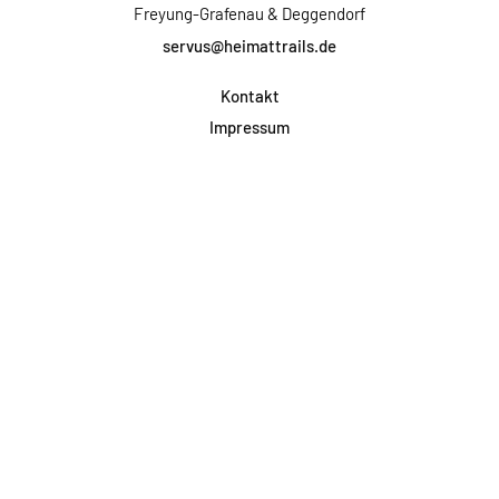
Freyung-Grafenau & Deggendorf
servus@heimattrails.de
Kontakt
Impressum
Datenschutz
AGB & Teilnahme
FAQ
Login für Firmen
Facebook
Instagram