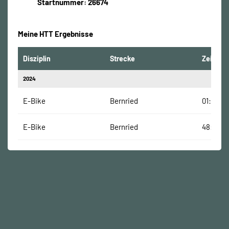
Startnummer: 26674
Meine HTT Ergebnisse
Disziplin
Strecke
Zeit
2024
E-Bike
Bernried
01:01:35
E-Bike
Bernried
48:37 Mi