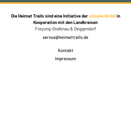
Die Heimat Trails sind eine Initiative der
siimple GmbH
in
Kooperation mit den Landkreisen
Freyung-Grafenau & Deggendorf
servus@heimattrails.de
Kontakt
Impressum
Datenschutz
AGB & Teilnahme
FAQ
Login für Firmen
Facebook
Instagram