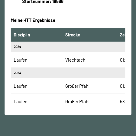
Startnummer: 16586
Meine HTT Ergebnisse
Disziplin
Strecke
Zeit
2024
Laufen
Viechtach
01:01:10
2023
Laufen
Großer Pfahl
01:01:30
Laufen
Großer Pfahl
58:30 M