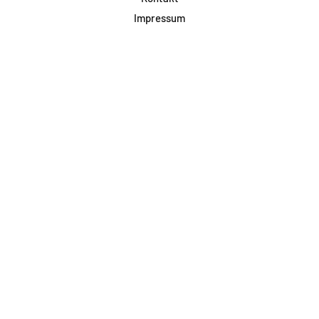
Impressum
Datenschutz
AGB & Teilnahme
FAQ
Login für Firmen
Facebook
Instagram
Jetzt Newsletter abonnieren