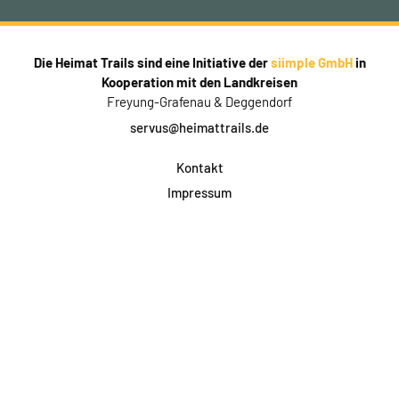
Die Heimat Trails sind eine Initiative der
siimple GmbH
in
Kooperation mit den Landkreisen
Freyung-Grafenau & Deggendorf
servus@heimattrails.de
Kontakt
Impressum
Datenschutz
AGB & Teilnahme
FAQ
Login für Firmen
Facebook
Instagram