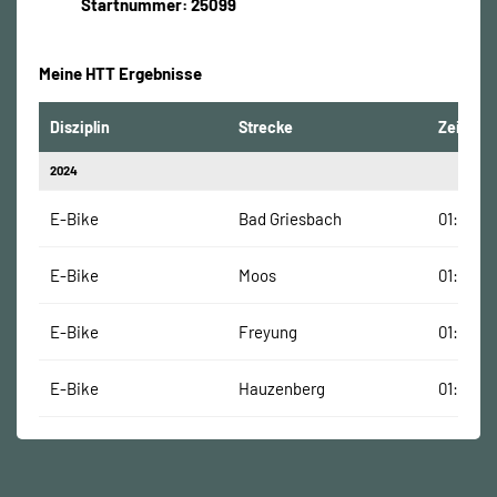
Startnummer: 25099
Meine HTT Ergebnisse
Disziplin
Strecke
Zeit
2024
E-Bike
Bad Griesbach
01:41:56
E-Bike
Moos
01:17:54
E-Bike
Freyung
01:46:23
E-Bike
Hauzenberg
01:29:52