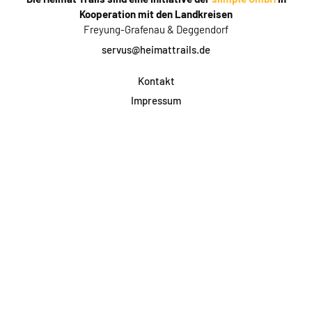
Kooperation mit den Landkreisen
Freyung-Grafenau & Deggendorf
servus@heimattrails.de
Kontakt
Impressum
Datenschutz
AGB & Teilnahme
FAQ
Login für Firmen
Facebook
Instagram