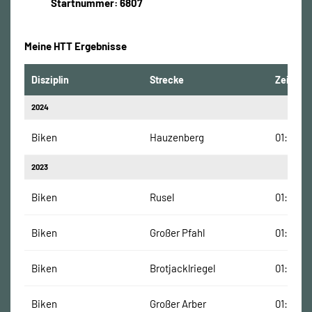
Startnummer: 6807
Meine HTT Ergebnisse
Disziplin
Strecke
Zeit
2024
Biken
Hauzenberg
01:18:41
2023
Biken
Rusel
01:20:52
Biken
Großer Pfahl
01:09:10
Biken
Brotjacklriegel
01:17:41 
Biken
Großer Arber
01:26:26