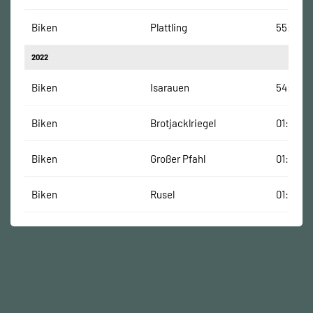
Biken
Plattling
55:05 M
2022
Biken
Isarauen
54:25 M
Biken
Brotjacklriegel
01:11:50
Biken
Großer Pfahl
01:13:13
Biken
Rusel
01:18:53