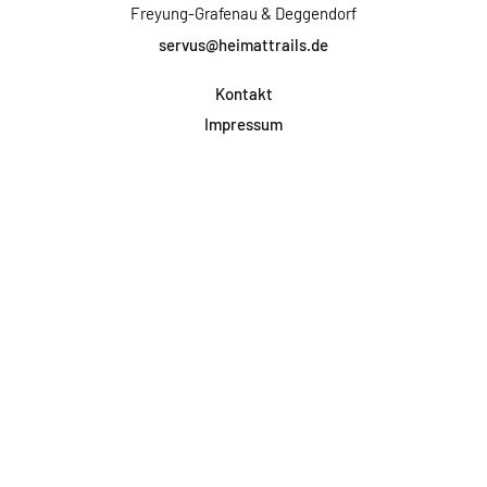
Freyung-Grafenau & Deggendorf
servus@heimattrails.de
Kontakt
Impressum
Datenschutz
AGB & Teilnahme
FAQ
Login für Firmen
Facebook
Instagram