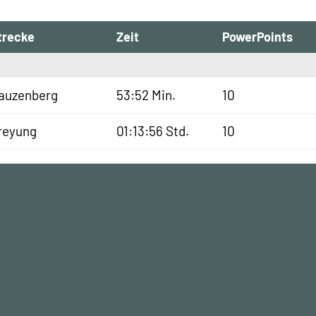
trecke
Zeit
PowerPoints
auzenberg
53:52 Min.
10
reyung
01:13:56 Std.
10