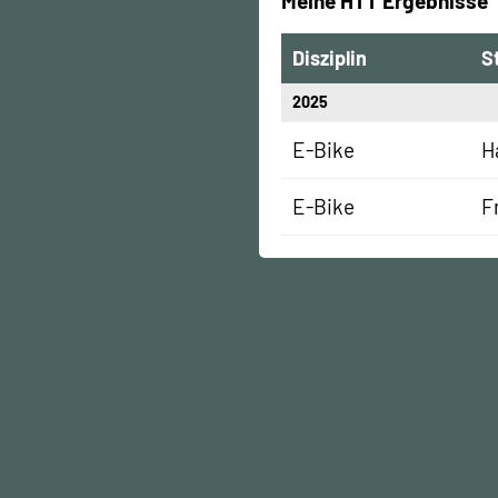
Meine HTT Ergebnisse
Disziplin
S
2025
E-Bike
H
E-Bike
F