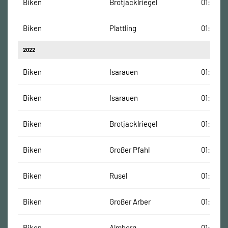
Biken
Brotjacklriegel
01:10:00
Biken
Plattling
01:05:00
2022
Biken
Isarauen
01:01:00
Biken
Isarauen
01:01:00
Biken
Brotjacklriegel
01:13:00
Biken
Großer Pfahl
01:20:00
Biken
Rusel
01:21:00
Biken
Großer Arber
01:28:00
Biken
Almberg
01:16:00