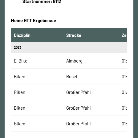
Startnummer: 6112
Meine HTT Ergebnisse
Disziplin
Strecke
Zeit
2023
E-Bike
Almberg
01:05:00
Biken
Rusel
01:30:00
Biken
Großer Pfahl
01:25:00
Biken
Großer Pfahl
01:25:00
Biken
Großer Pfahl
01:25:00