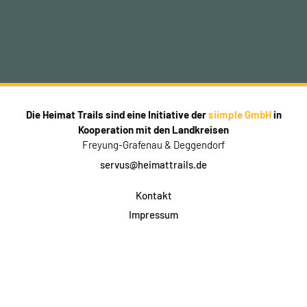
Die Heimat Trails sind eine Initiative der
siimple GmbH
in
Kooperation mit den Landkreisen
Freyung-Grafenau & Deggendorf
servus@heimattrails.de
Kontakt
Impressum
Datenschutz
AGB & Teilnahme
FAQ
Login für Firmen