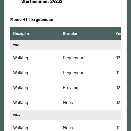
Startnummer: 24232
Meine HTT Ergebnisse
Disziplin
Strecke
Zeit
2025
Walking
Deggendorf
02:34:2
Walking
Deggendorf
01:38:32
Walking
Freyung
02:02:5
Walking
Moos
02:06:3
2024
Walking
Moos
01:45:20