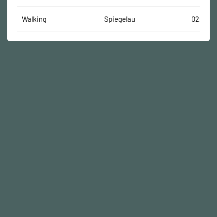
Walking
Spiegelau
02:24:16