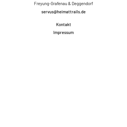
Freyung-Grafenau & Deggendorf
servus@heimattrails.de
Kontakt
Impressum
Datenschutz
AGB & Teilnahme
FAQ
Login für Firmen
Facebook
Instagram