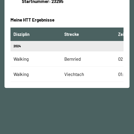
Startnummer: 23295
Meine HTT Ergebnisse
Disziplin
Strecke
Zeit
2024
Walking
Bernried
02:36:0
Walking
Viechtach
01:36:40