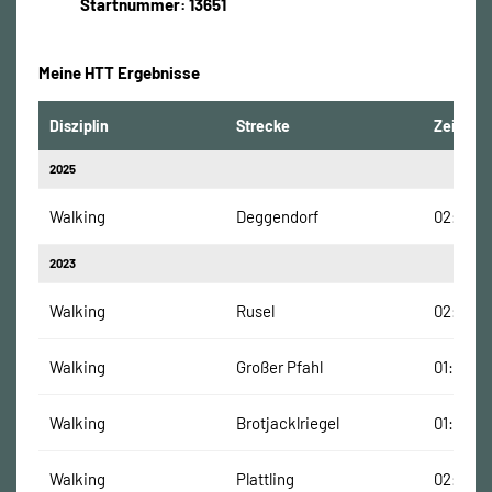
Startnummer: 13651
Meine HTT Ergebnisse
Disziplin
Strecke
Zeit
2025
Walking
Deggendorf
02:53:01
2023
Walking
Rusel
02:22:0
Walking
Großer Pfahl
01:47:31
Walking
Brotjacklriegel
01:40:00
Walking
Plattling
02:03:0