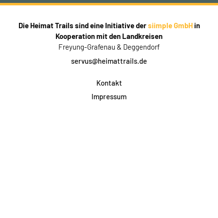
Die Heimat Trails sind eine Initiative der
siimple GmbH
in
Kooperation mit den Landkreisen
Freyung-Grafenau & Deggendorf
servus@heimattrails.de
Kontakt
Impressum
Datenschutz
AGB & Teilnahme
FAQ
Login für Firmen
Facebook
Instagram