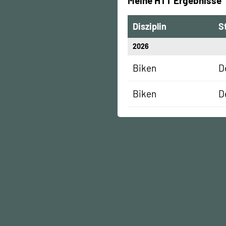
Meine HTT Ergebnisse
Disziplin
S
2026
Biken
D
Biken
D