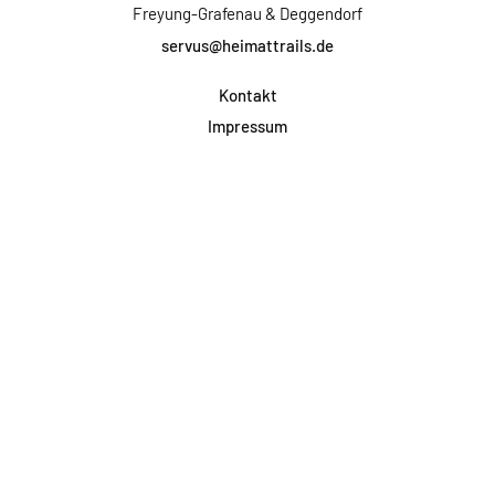
Freyung-Grafenau & Deggendorf
servus@heimattrails.de
Kontakt
Impressum
Datenschutz
AGB & Teilnahme
FAQ
Login für Firmen
Facebook
Instagram