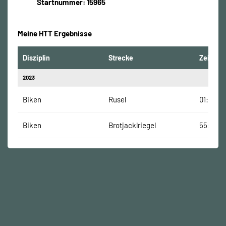
Startnummer: 15965
Meine HTT Ergebnisse
Disziplin
Strecke
Zeit
2023
Biken
Rusel
01:09:03
Biken
Brotjacklriegel
55:48 M