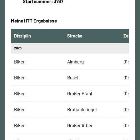
Startnummer: 3767
Meine HTT Ergebnisse
Disziplin
Strecke
Zeit
2023
Biken
Almberg
01:17:00
Biken
Rusel
01:23:00
Biken
Großer Pfahl
01:15:13
Biken
Brotjacklriegel
01:16:00
Biken
Großer Arber
01:30:17