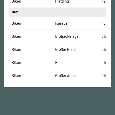
Biken
Plattling
49:00 M
2022
Biken
Isarauen
48:37 Mi
Biken
Brotjacklriegel
01:17:00
Biken
Großer Pfahl
01:27:00
Biken
Rusel
01:27:00
Biken
Großer Arber
01:25:00