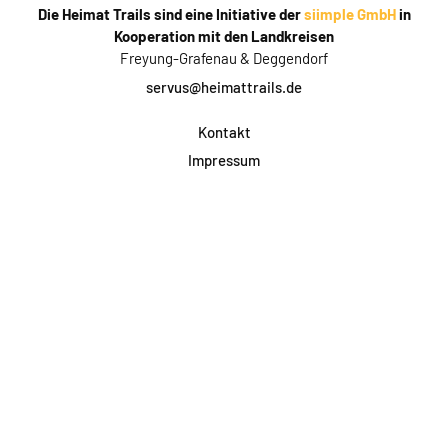
Die Heimat Trails sind eine Initiative der
siimple GmbH
in
Kooperation mit den Landkreisen
Freyung-Grafenau & Deggendorf
servus@heimattrails.de
Kontakt
Impressum
Datenschutz
AGB & Teilnahme
FAQ
Login für Firmen
Facebook
Instagram