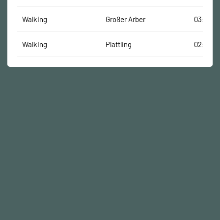
Walking
Großer Arber
03:40:12
Walking
Plattling
02:05:0