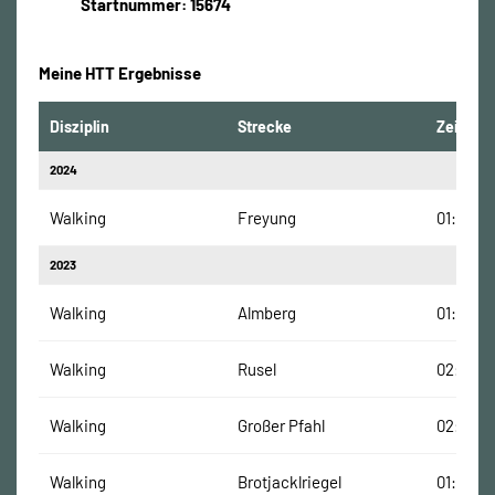
Startnummer: 15674
Meine HTT Ergebnisse
Disziplin
Strecke
Zeit
2024
Walking
Freyung
01:46:22
2023
Walking
Almberg
01:50:00
Walking
Rusel
02:25:11
Walking
Großer Pfahl
02:33:2
Walking
Brotjacklriegel
01:58:10