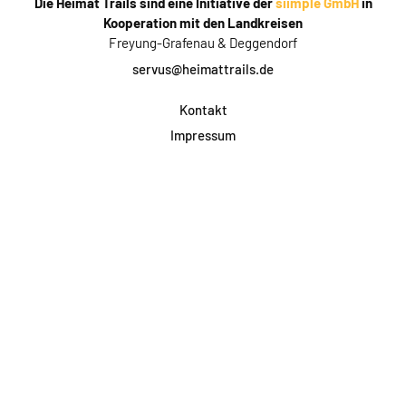
Die Heimat Trails sind eine Initiative der
siimple GmbH
in
Kooperation mit den Landkreisen
Freyung-Grafenau & Deggendorf
servus@heimattrails.de
Kontakt
Impressum
Datenschutz
AGB & Teilnahme
FAQ
Login für Firmen
Facebook
Instagram