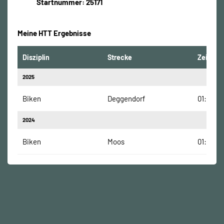
Startnummer: 25171
Meine HTT Ergebnisse
Disziplin
Strecke
Zeit
2025
Biken
Deggendorf
01:10:04
2024
Biken
Moos
01:04:56