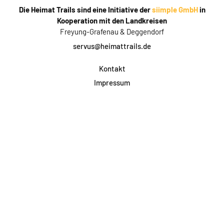
Die Heimat Trails sind eine Initiative der
siimple GmbH
in
Kooperation mit den Landkreisen
Freyung-Grafenau & Deggendorf
servus@heimattrails.de
Kontakt
Impressum
Datenschutz
AGB & Teilnahme
FAQ
Login für Firmen
Facebook
Instagram