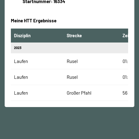
Startnummer: 16334
Meine HTT Ergebnisse
Disziplin
Strecke
Zeit
2023
Laufen
Rusel
01:17:32
Laufen
Rusel
01:17:32
Laufen
Großer Pfahl
56:22 M