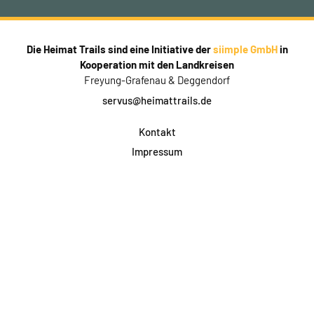
Die Heimat Trails sind eine Initiative der
siimple GmbH
in
Kooperation mit den Landkreisen
Freyung-Grafenau & Deggendorf
servus@heimattrails.de
Kontakt
Impressum
Datenschutz
AGB & Teilnahme
FAQ
Login für Firmen
Facebook
Instagram