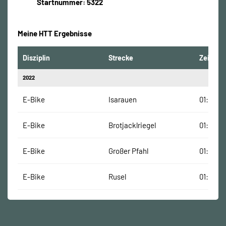
Startnummer: 5322
Meine HTT Ergebnisse
Disziplin
Strecke
Zeit
2022
E-Bike
Isarauen
01:24:00
E-Bike
Brotjacklriegel
01:02:00
E-Bike
Großer Pfahl
01:18:00
E-Bike
Rusel
01:35:00