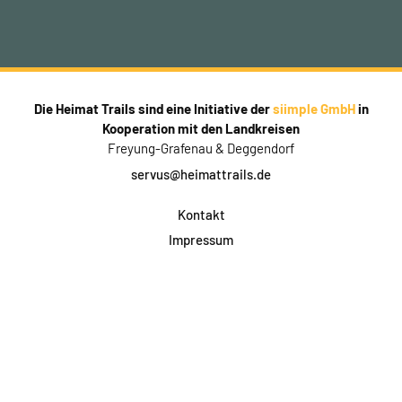
Die Heimat Trails sind eine Initiative der
siimple GmbH
in
Kooperation mit den Landkreisen
Freyung-Grafenau & Deggendorf
servus@heimattrails.de
Kontakt
Impressum
Datenschutz
AGB & Teilnahme
FAQ
Login für Firmen