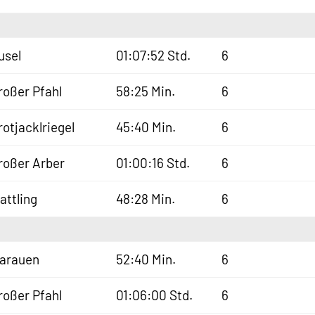
usel
01:07:52 Std.
6
roßer Pfahl
58:25 Min.
6
rotjacklriegel
45:40 Min.
6
roßer Arber
01:00:16 Std.
6
lattling
48:28 Min.
6
sarauen
52:40 Min.
6
roßer Pfahl
01:06:00 Std.
6