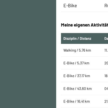
E-Bike
R
Meine eigenen Aktivitä
Disziplin / Distanz
D
Walking / 5,76 km
11
E-Bike / 5,37 km
2
E-Bike / 37,17 km
18
E-Bike / 43,60 km
0
E-Bike / 16,41 km
21