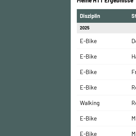
Meine HTT Ergebnisse
Disziplin
S
2025
E-Bike
D
E-Bike
H
E-Bike
F
E-Bike
R
Walking
R
E-Bike
M
E-Bike
M