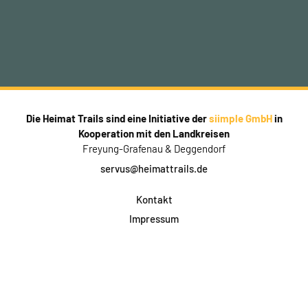
Die Heimat Trails sind eine Initiative der
siimple GmbH
in
Kooperation mit den Landkreisen
Freyung-Grafenau & Deggendorf
servus@heimattrails.de
Kontakt
Impressum
Datenschutz
AGB & Teilnahme
FAQ
Login für Firmen