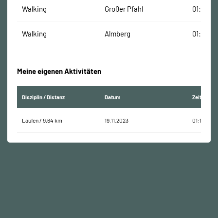
Walking
Großer Pfahl
01:17:18
Walking
Almberg
01:28:14
Meine eigenen Aktivitäten
Disziplin / Distanz
Datum
Zeit
Laufen / 9,64 km
19.11.2023
01:11:37