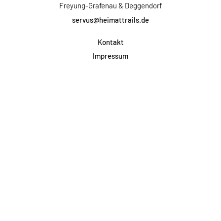
Freyung-Grafenau & Deggendorf
servus@heimattrails.de
Kontakt
Impressum
Datenschutz
AGB & Teilnahme
FAQ
Login für Firmen
Facebook
Instagram