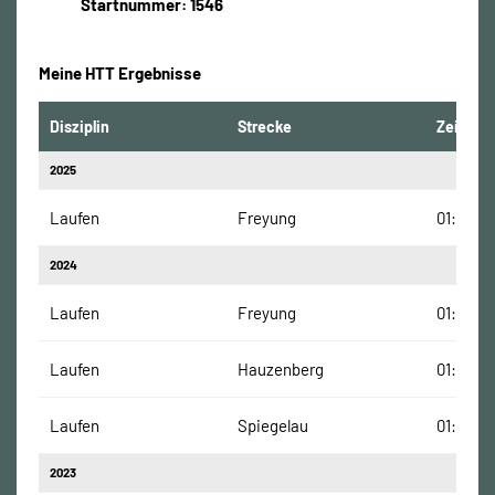
Startnummer: 1546
Meine HTT Ergebnisse
Disziplin
Strecke
Zeit
2025
Laufen
Freyung
01:22:06
2024
Laufen
Freyung
01:16:03
Laufen
Hauzenberg
01:07:17
Laufen
Spiegelau
01:35:12
2023