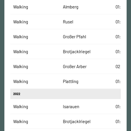
Walking
Almberg
01:41:01
Walking
Rusel
01:41:52
Walking
Großer Pfahl
01:07:47
Walking
Brotjacklriegel
01:16:11 
Walking
Großer Arber
02:04:0
Walking
Plattling
01:23:29
2022
Walking
Isarauen
01:39:00
Walking
Brotjacklriegel
01:19:30