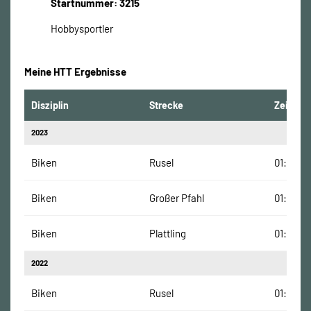
Startnummer: 3215
Hobbysportler
Meine HTT Ergebnisse
Disziplin
Strecke
Zeit
2023
Biken
Rusel
01:33:26
Biken
Großer Pfahl
01:24:31
Biken
Plattling
01:07:54
2022
Biken
Rusel
01:41:41 