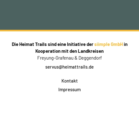
Die Heimat Trails sind eine Initiative der
siimple GmbH
in
Kooperation mit den Landkreisen
Freyung-Grafenau & Deggendorf
servus@heimattrails.de
Kontakt
Impressum
Datenschutz
AGB & Teilnahme
FAQ
Login für Firmen