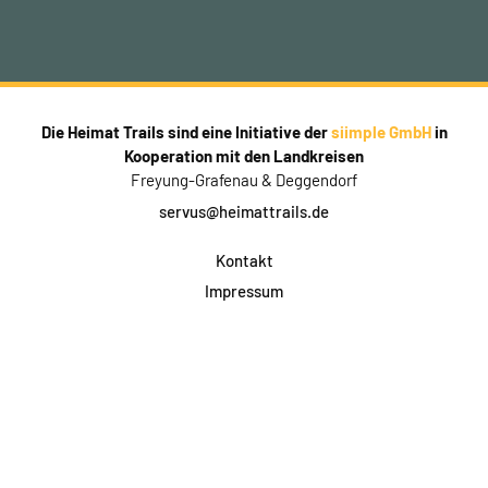
Die Heimat Trails sind eine Initiative der
siimple GmbH
in
Kooperation mit den Landkreisen
Freyung-Grafenau & Deggendorf
servus@heimattrails.de
Kontakt
Impressum
Datenschutz
AGB & Teilnahme
FAQ
Login für Firmen