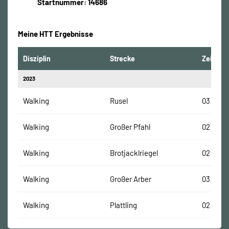
Startnummer: 14686
Meine HTT Ergebnisse
Disziplin
Strecke
Zeit
2023
Walking
Rusel
03:25:0
Walking
Großer Pfahl
02:01:00
Walking
Brotjacklriegel
02:01:01
Walking
Großer Arber
03:21:00
Walking
Plattling
02:10:02