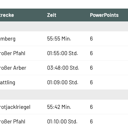
trecke
Zeit
PowerPoints
lmberg
55:55 Min.
6
roßer Pfahl
01:55:00 Std.
6
roßer Arber
03:48:00 Std.
6
lattling
01:09:00 Std.
6
rotjacklriegel
55:42 Min.
6
roßer Pfahl
01:10:00 Std.
6