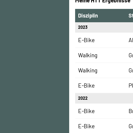
Meine HTT Ergebnisse
Disziplin
S
2023
E-Bike
A
Walking
G
Walking
G
E-Bike
P
2022
E-Bike
B
E-Bike
G