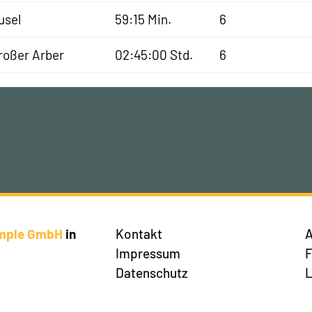
usel
59:15 Min.
6
roßer Arber
02:45:00 Std.
6
imple GmbH
in
Kontakt
A
Impressum
Datenschutz
L