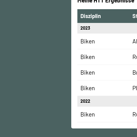
Meine HTT Ergebnisse
Disziplin
S
2023
Biken
A
Biken
R
Biken
B
Biken
P
2022
Biken
R