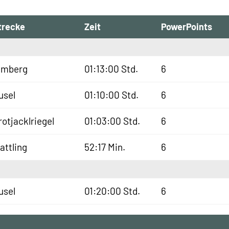
trecke
Zeit
PowerPoints
lmberg
01:13:00 Std.
6
usel
01:10:00 Std.
6
rotjacklriegel
01:03:00 Std.
6
lattling
52:17 Min.
6
usel
01:20:00 Std.
6